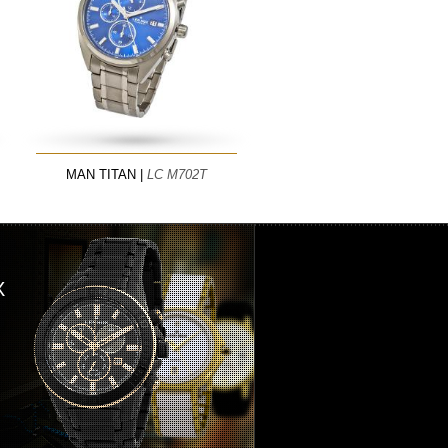
MAN TITAN |
LC M702T
X