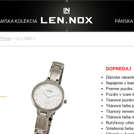
ÁMSKA KOLEKCIA
PÁNSKA
TITAN
>
LC L706T-7
TONES
TAN
WOMAN TITAN
MAN CLASSIC
WOMEN CERAMIC
MAN CHRONO
WOMEN CLASSIC
W
DOPREDAJ
Dámske náramk
Napájenie z baté
Priemer puzdra
Puzdro v tvare 
Titanové puzdro
Titánová farba 
Titanový remie
Titánová farba 
Ručičkový cifer
Strieborná farba