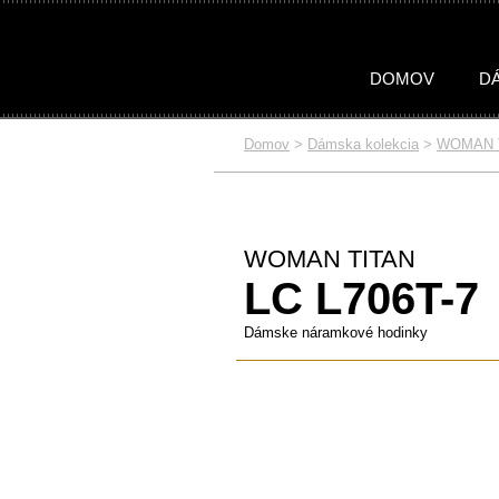
DOMOV
D
Domov
>
Dámska kolekcia
>
WOMAN 
DÁMSKA
PÁNSKA
KOLEKCIA
KOLEKCIA
Celá kolekcia
Celá kolekcia
WOMAN S
MAN TI
WOMAN TITAN
LC L706T-7
Dámske náramkové hodinky