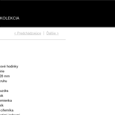
 KOLEKCIA
< Predchádzajúce
Ďalšie >
OMEN STONES
WOMEN SUMMER
ové hodinky
rie
 28 mm
kruhu
puzdra
nok
remienka
ník
 ciferníka