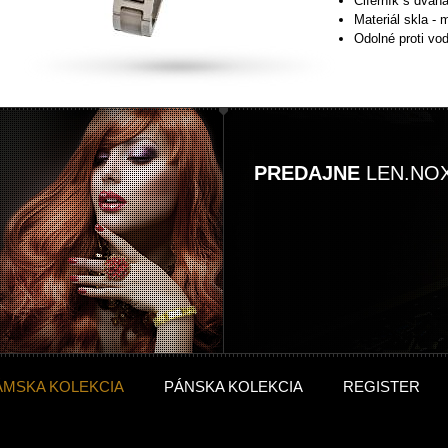
Ciferník s dvan
Materiál skla - 
Odolné proti vo
PREDAJNE
LEN.NO
ÁMSKA KOLEKCIA
PÁNSKA KOLEKCIA
REGISTER