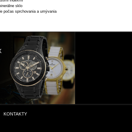
ástimi indexmi
minerálne sklo
de počas sprchovania a umývania
X
KONTAKTY