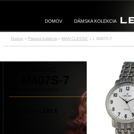
DOMOV
DÁMSKA KOLEKCIA
Domov
>
Pánska kolekcia
>
MAN CLASSIC
>
L M407S-7
DÁMSKA
PÁNSKA
KOLEKCIA
KOLEKCIA
Celá kolekcia
Celá kolekcia
WOMAN STONES
MAN TITAN
WOMAN TITAN
MAN CLASSIC
MAN CLASSIC
L M407S-7
Pánske náramkové hodinky
120 €
Odporúčaná cena