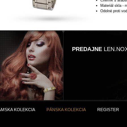
Ciferník s arab
Materiál skla - 
Odolné proti vo
PREDAJNE
LEN.NO
ÁMSKA KOLEKCIA
PÁNSKA KOLEKCIA
REGISTER