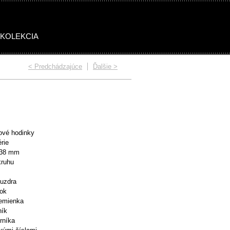
 KOLEKCIA
< Predchádzajúce
Ďalšie >
OMEN STONES
WOMEN SUMMER
vé hodinky
rie
 38 mm
kruhu
puzdra
nok
remienka
ník
rníka