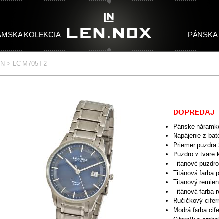
ÁMSKA KOLEKCIA
PÁNSKA
AN
>
LC M705T-2
TONES
TAN
WOMAN TITAN
MAN CLASSIC
WOMEN CERAMIC
MAN CHRONO
WOMEN CLASSIC
W
DOPREDAJ
Pánske náramko
Napájenie z baté
Priemer puzdra
Puzdro v tvare 
Titanové puzdro
Titánová farba 
Titanový remie
Titánová farba 
Ručičkový cifer
Modrá farba cife