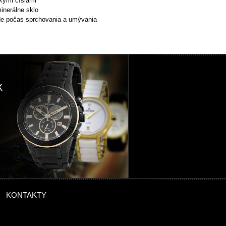
skými číslami
minerálne sklo
de počas sprchovania a umývania
X
KONTAKTY