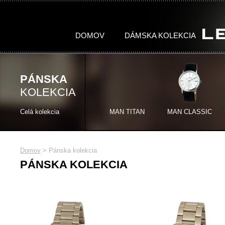
DOMOV
DÁMSKA KOLEKCIA
DÁMSKA
PÁNSKA
PÁNSKA
KOLEKCIA
KOLEKCIA
KOLEKCIA
Celá kolekcia
Celá kolekcia
Celá kolekcia
WOMAN STONES
MAN TITAN
MAN TITAN
WOMAN TITAN
MAN CLASSIC
MAN CLASSIC
Domov
>
Pánska kolekcia
PÁNSKA KOLEKCIA